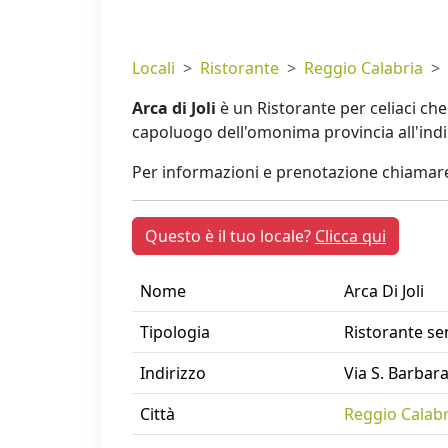
Locali
Ristorante
Reggio Calabria
Arca di Joli
è un Ristorante per celiaci ch
capoluogo dell'omonima provincia all'ind
Per informazioni e prenotazione chiamare
Questo è il tuo locale?
Clicca qui
Nome
Arca Di Joli
Tipologia
Ristorante se
Indirizzo
Via S. Barbara
Città
Reggio Calabr