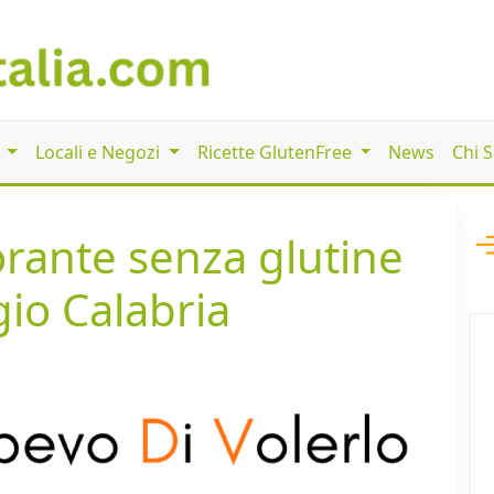
i
Locali e Negozi
Ricette GlutenFree
News
Chi 
torante senza glutine
gio Calabria