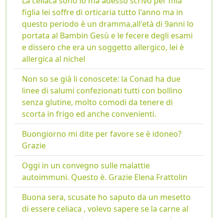
La celiaca sono io ma adesso scrivo per mia
figlia lei soffre di orticaria tutto l'anno ma in
questo periodo è un dramma,all'età di 9anni lo
portata al Bambin Gesù e le fecere degli esami
e dissero che era un soggetto allergico, lei è
allergica al nichel
Non so se già li conoscete: la Conad ha due
linee di salumi confezionati tutti con bollino
senza glutine, molto comodi da tenere di
scorta in frigo ed anche convenienti.
Buongiorno mi dite per favore se è idoneo?
Grazie
Oggi in un convegno sulle malattie
autoimmuni. Questo è. Grazie Elena Frattolin
Buona sera, scusate ho saputo da un mesetto
di essere celiaca , volevo sapere se la carne al