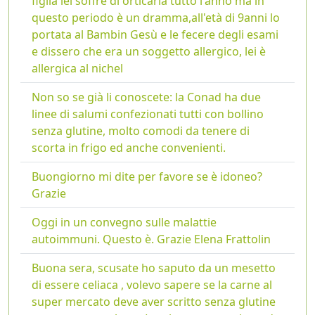
figlia lei soffre di orticaria tutto l'anno ma in
questo periodo è un dramma,all'età di 9anni lo
portata al Bambin Gesù e le fecere degli esami
e dissero che era un soggetto allergico, lei è
allergica al nichel
Non so se già li conoscete: la Conad ha due
linee di salumi confezionati tutti con bollino
senza glutine, molto comodi da tenere di
scorta in frigo ed anche convenienti.
Buongiorno mi dite per favore se è idoneo?
Grazie
Oggi in un convegno sulle malattie
autoimmuni. Questo è. Grazie Elena Frattolin
Buona sera, scusate ho saputo da un mesetto
di essere celiaca , volevo sapere se la carne al
super mercato deve aver scritto senza glutine