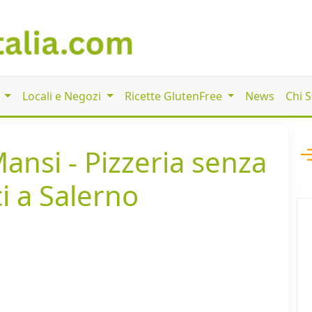
i
Locali e Negozi
Ricette GlutenFree
News
Chi 
Mansi - Pizzeria senza
ci a Salerno