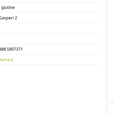
 glutine
Gasperi 2
 388.5897371
dama.it