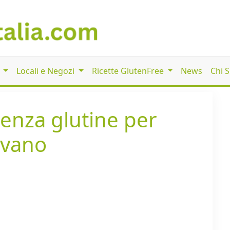
i
Locali e Negozi
Ricette GlutenFree
News
Chi 
senza glutine per
lvano