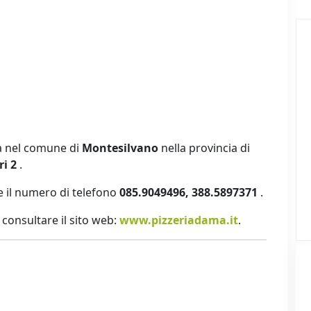
va nel comune di
Montesilvano
nella provincia di
ri 2
.
 il numero di telefono
085.9049496, 388.5897371
.
ti consultare il sito web:
www.pizzeriadama.it
.