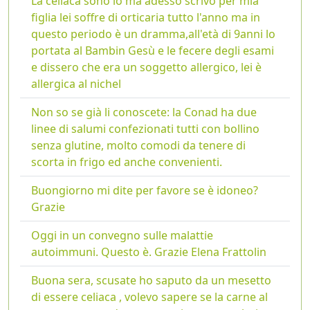
La celiaca sono io ma adesso scrivo per mia
figlia lei soffre di orticaria tutto l'anno ma in
questo periodo è un dramma,all'età di 9anni lo
portata al Bambin Gesù e le fecere degli esami
e dissero che era un soggetto allergico, lei è
allergica al nichel
Non so se già li conoscete: la Conad ha due
linee di salumi confezionati tutti con bollino
senza glutine, molto comodi da tenere di
scorta in frigo ed anche convenienti.
Buongiorno mi dite per favore se è idoneo?
Grazie
Oggi in un convegno sulle malattie
autoimmuni. Questo è. Grazie Elena Frattolin
Buona sera, scusate ho saputo da un mesetto
di essere celiaca , volevo sapere se la carne al