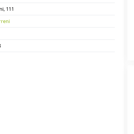
ni, 111
rreni
8