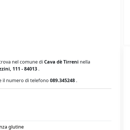
i trova nel comune di
Cava dè Tirreni
nella
zini, 111 - 84013
.
 il numero di telefono
089.345248
.
nza glutine