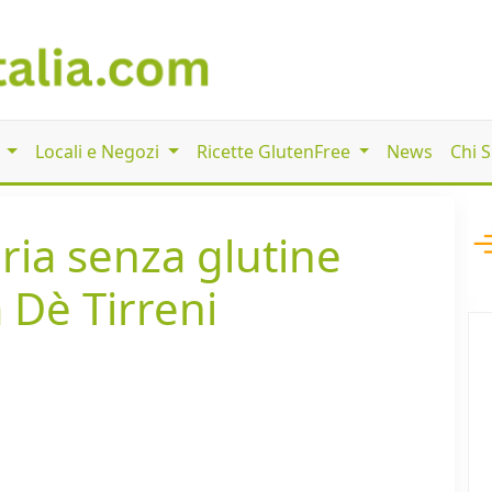
i
Locali e Negozi
Ricette GlutenFree
News
Chi 
eria senza glutine
a Dè Tirreni