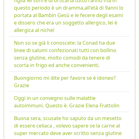
figlia lei soffre di orticaria tutto l'anno ma in
questo periodo è un dramma,all'età di 9anni lo
portata al Bambin Gesù e le fecere degli esami
e dissero che era un soggetto allergico, lei è
allergica al nichel
Non so se già li conoscete: la Conad ha due
linee di salumi confezionati tutti con bollino
senza glutine, molto comodi da tenere di
scorta in frigo ed anche convenienti.
Buongiorno mi dite per favore se è idoneo?
Grazie
Oggi in un convegno sulle malattie
autoimmuni. Questo è. Grazie Elena Frattolin
Buona sera, scusate ho saputo da un mesetto
di essere celiaca , volevo sapere se la carne al
super mercato deve aver scritto senza glutine