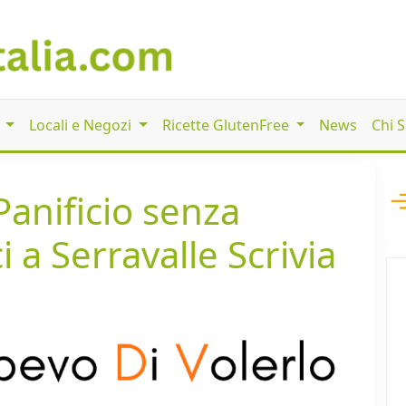
i
Locali e Negozi
Ricette GlutenFree
News
Chi 
Panificio senza
i a Serravalle Scrivia