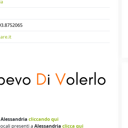
ia
93.8752065
re.it
i
Alessandria
cliccando qui
locali presenti a
Alessandria
clicca qui