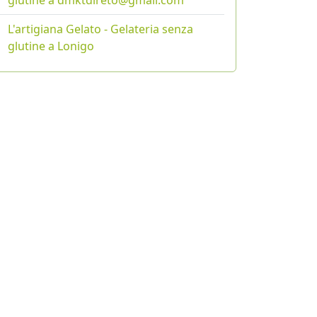
glutine a dmktdireto@gmail.com
L'artigiana Gelato - Gelateria senza
glutine a Lonigo