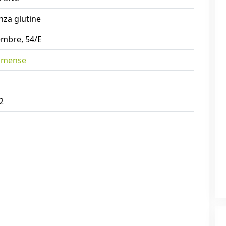
nza glutine
embre, 54/E
omense
2