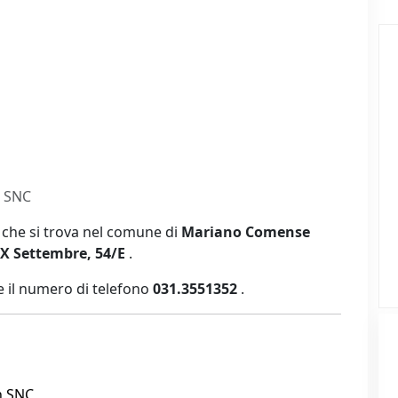
n SNC
 che si trova nel comune di
Mariano Comense
XX Settembre, 54/E
.
 il numero di telefono
031.3551352
.
n SNC