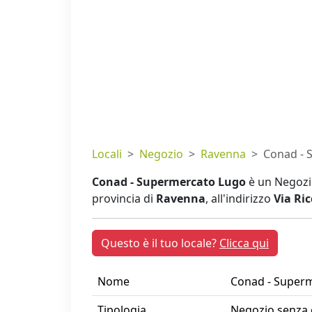
Locali
Negozio
Ravenna
Conad - 
Conad - Supermercato Lugo
è un Negozio
provincia di
Ravenna
, all'indirizzo
Via Ri
Questo è il tuo locale?
Clicca qui
Nome
Conad - Super
Tipologia
Negozio senza 