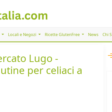
i
Locali e Negozi
Ricette GlutenFree
News
Chi 
rcato Lugo -
tine per celiaci a