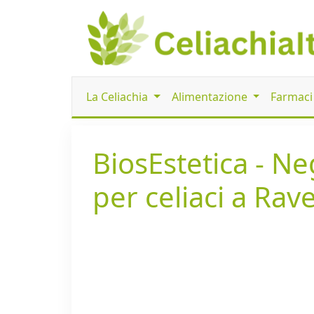
La Celiachia
Alimentazione
Farmac
BiosEstetica - N
per celiaci a Ra