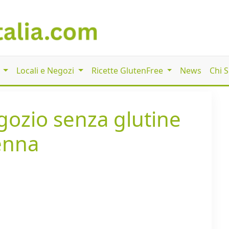
i
Locali e Negozi
Ricette GlutenFree
News
Chi 
egozio senza glutine
venna