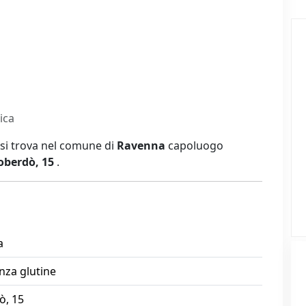
ica
 si trova nel comune di
Ravenna
capoluogo
oberdò, 15
.
a
nza glutine
ò, 15