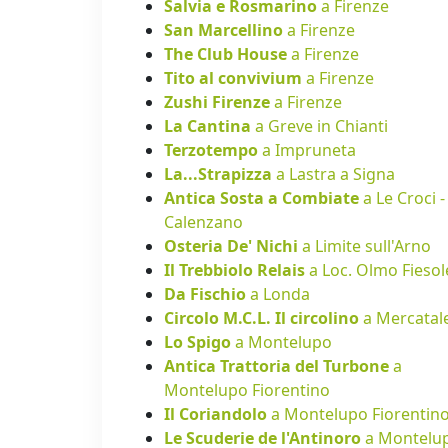
Salvia e Rosmarino
a Firenze
San Marcellino
a Firenze
The Club House
a Firenze
Tito al convivium
a Firenze
Zushi Firenze
a Firenze
La Cantina
a Greve in Chianti
Terzotempo
a Impruneta
La...Strapizza
a Lastra a Signa
Antica Sosta a Combiate
a Le Croci -
Calenzano
Osteria De' Nichi
a Limite sull'Arno
Il Trebbiolo Relais
a Loc. Olmo Fiesol
Da Fischio
a Londa
Circolo M.C.L. Il circolino
a Mercatal
Lo Spigo
a Montelupo
Antica Trattoria del Turbone
a
Montelupo Fiorentino
Il Coriandolo
a Montelupo Fiorentin
Le Scuderie de l'Antinoro
a Montelu