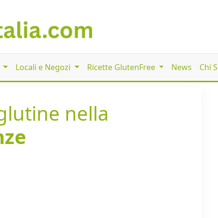
i
Locali e Negozi
Ricette GlutenFree
News
Chi 
glutine nella
nze