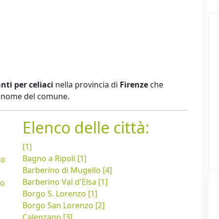
nti per celiaci
nella provincia di
Firenze
che
er nome del comune.
Elenco delle città:
[1]
Bagno a Ripoli [1]
no
Barberino di Mugello [4]
Barberino Val d'Elsa [1]
lo
Borgo S. Lorenzo [1]
Borgo San Lorenzo [2]
Calenzano [3]