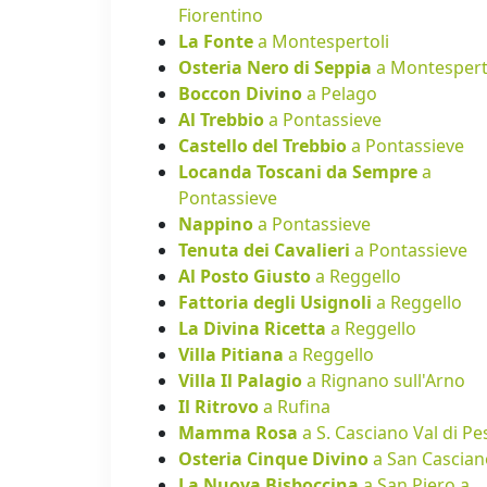
Fiorentino
La Fonte
a Montespertoli
Osteria Nero di Seppia
a Montespert
Boccon Divino
a Pelago
Al Trebbio
a Pontassieve
Castello del Trebbio
a Pontassieve
Locanda Toscani da Sempre
a
Pontassieve
Nappino
a Pontassieve
Tenuta dei Cavalieri
a Pontassieve
Al Posto Giusto
a Reggello
Fattoria degli Usignoli
a Reggello
La Divina Ricetta
a Reggello
Villa Pitiana
a Reggello
Villa Il Palagio
a Rignano sull'Arno
Il Ritrovo
a Rufina
Mamma Rosa
a S. Casciano Val di Pe
Osteria Cinque Divino
a San Cascian
La Nuova Bisboccina
a San Piero a