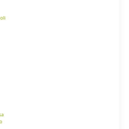
oli
sa
o