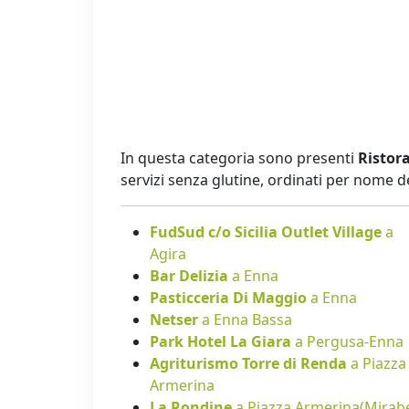
In questa categoria sono presenti
Ristora
servizi senza glutine, ordinati per nome 
FudSud c/o Sicilia Outlet Village
a
Agira
Bar Delizia
a Enna
Pasticceria Di Maggio
a Enna
Netser
a Enna Bassa
Park Hotel La Giara
a Pergusa-Enna
Agriturismo Torre di Renda
a Piazza
Armerina
La Rondine
a Piazza Armerina(Mirabe