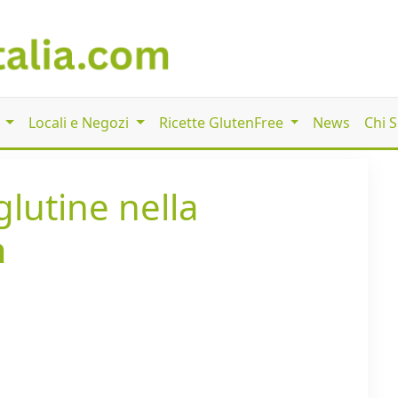
i
Locali e Negozi
Ricette GlutenFree
News
Chi 
glutine nella
a