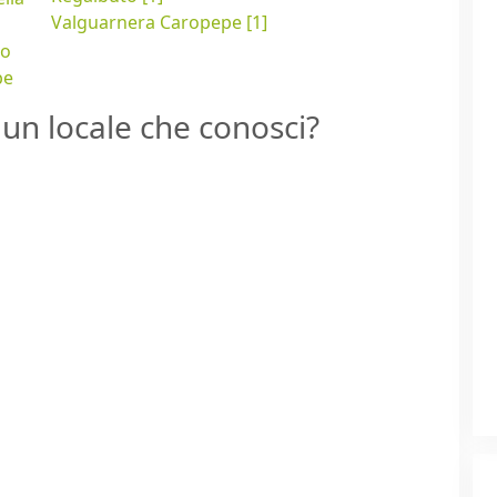
Valguarnera Caropepe [1]
to
pe
un locale che conosci?