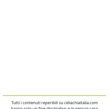
Tutti i contenuti reperibili su celiachiaitalia.com
hanno solo un fine divulgativo e in nessun caso