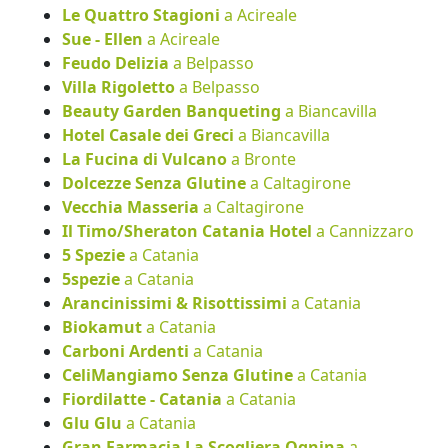
Le Quattro Stagioni
a Acireale
Sue - Ellen
a Acireale
Feudo Delizia
a Belpasso
Villa Rigoletto
a Belpasso
Beauty Garden Banqueting
a Biancavilla
Hotel Casale dei Greci
a Biancavilla
La Fucina di Vulcano
a Bronte
Dolcezze Senza Glutine
a Caltagirone
Vecchia Masseria
a Caltagirone
Il Timo/Sheraton Catania Hotel
a Cannizzaro
5 Spezie
a Catania
5spezie
a Catania
Arancinissimi & Risottissimi
a Catania
Biokamut
a Catania
Carboni Ardenti
a Catania
CeliMangiamo Senza Glutine
a Catania
Fiordilatte - Catania
a Catania
Glu Glu
a Catania
Gran Farmacia La Scogliera Ognina
a