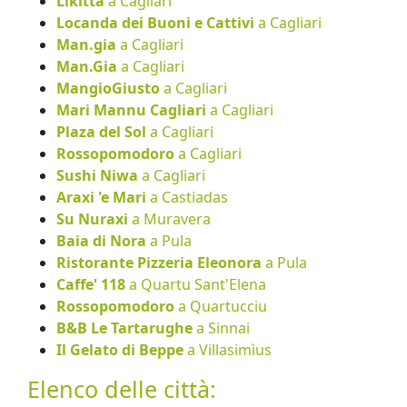
Likitta
a Cagliari
Locanda dei Buoni e Cattivi
a Cagliari
Man.gia
a Cagliari
Man.Gia
a Cagliari
MangioGiusto
a Cagliari
Mari Mannu Cagliari
a Cagliari
Plaza del Sol
a Cagliari
Rossopomodoro
a Cagliari
Sushi Niwa
a Cagliari
Araxi 'e Mari
a Castiadas
Su Nuraxi
a Muravera
Baia di Nora
a Pula
Ristorante Pizzeria Eleonora
a Pula
Caffe' 118
a Quartu Sant'Elena
Rossopomodoro
a Quartucciu
B&B Le Tartarughe
a Sinnai
Il Gelato di Beppe
a Villasimìus
Elenco delle città: