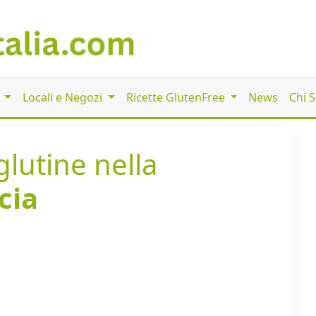
i
Locali e Negozi
Ricette GlutenFree
News
Chi 
glutine nella
cia