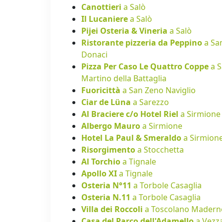
Canottieri
a Salò
Il Lucaniere
a Salò
Pijei Osteria & Vineria
a Salò
Ristorante pizzeria da Peppino
a Sa
Donaci
Pizza Per Caso Le Quattro Coppe
a 
Martino della Battaglia
Fuoricittà
a San Zeno Naviglio
Ciar de Lüna
a Sarezzo
Al Braciere c/o Hotel Riel
a Sirmione
Albergo Mauro
a Sirmione
Hotel La Paul & Smeraldo
a Sirmion
Risorgimento
a Stocchetta
Al Torchio
a Tignale
Apollo XI
a Tignale
Osteria N°11
a Torbole Casaglia
Osteria N.11
a Torbole Casaglia
Villa dei Roccoli
a Toscolano Madern
Casa del Parco dell'Adamello
a Vezz