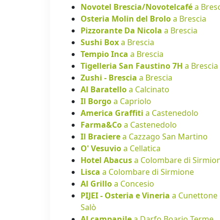
Novotel Brescia/Novotelcafé
a Bres
Osteria Molin del Brolo
a Brescia
Pizzorante Da Nicola
a Brescia
Sushi Box
a Brescia
Tempio Inca
a Brescia
Tigelleria San Faustino 7H
a Brescia
Zushi - Brescia
a Brescia
Al Baratello
a Calcinato
Il Borgo
a Capriolo
America Graffiti
a Castenedolo
Farma&Co
a Castenedolo
Il Braciere
a Cazzago San Martino
O' Vesuvio
a Cellatica
Hotel Abacus
a Colombare di Sirmio
Lisca
a Colombare di Sirmione
Al Grillo
a Concesio
PIJEI - Osteria e Vineria
a Cunettone 
Salò
Al campanile
a Darfo Boario Terme