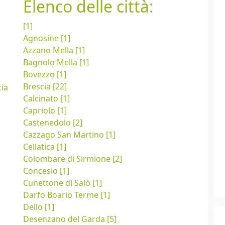
Elenco delle città:
[1]
Agnosine [1]
Azzano Mella [1]
Bagnolo Mella [1]
Bovezzo [1]
Brescia [22]
cia
Calcinato [1]
Capriolo [1]
Castenedolo [2]
Cazzago San Martino [1]
Cellatica [1]
Colombare di Sirmione [2]
Concesio [1]
Cunettone di Salò [1]
Darfo Boario Terme [1]
Dello [1]
Desenzano del Garda [5]