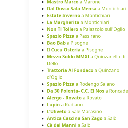
Mastro Marco
a Marone
Dal Dosso Sala Mensa
a Montichiari
Estate Inverno
a Montichiari
La Margherita
a Montichiari
Non Ti Tollero
a Palazzolo sull'Oglio
Spazio Pizza
a Passirano
Bao Bab
a Pisogne
Il Cucu Osteria
a Pisogne
Mezzo Soldo MMXI
a Quinzanello di
Dello
Trattoria Al Fondaco
a Quinzano
d'Oglio
Spazio Pizza
a Rodengo Saiano
Da 30 Polenta- C.C. El Nos
a Roncade
Alergo - Rovato
a Rovato
Lupin
a Rudiano
L'Uliveto
a Sale Marasino
Antica Cascina San Zago
a Salò
Cà dei Manni
a Salò