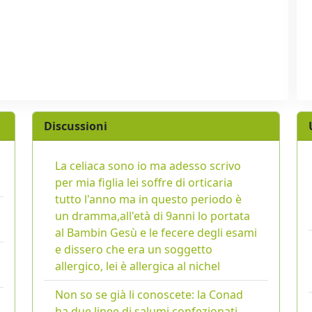
Discussioni
La celiaca sono io ma adesso scrivo
per mia figlia lei soffre di orticaria
tutto l'anno ma in questo periodo è
un dramma,all'età di 9anni lo portata
al Bambin Gesù e le fecere degli esami
e dissero che era un soggetto
allergico, lei è allergica al nichel
Non so se già li conoscete: la Conad
ha due linee di salumi confezionati