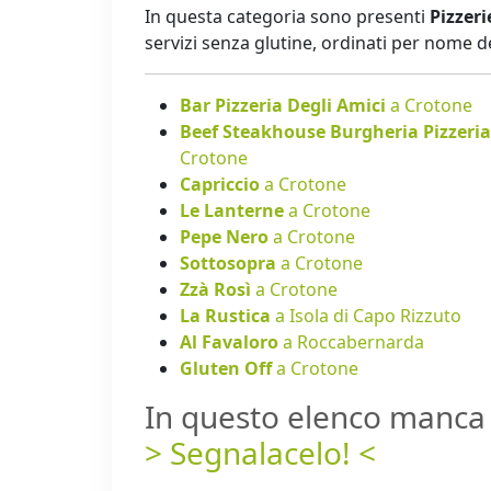
In questa categoria sono presenti
Pizzeri
servizi senza glutine, ordinati per nome 
Bar Pizzeria Degli Amici
a Crotone
Beef Steakhouse Burgheria Pizzeri
Crotone
Capriccio
a Crotone
Le Lanterne
a Crotone
Pepe Nero
a Crotone
Sottosopra
a Crotone
Zzà Rosì
a Crotone
La Rustica
a Isola di Capo Rizzuto
Al Favaloro
a Roccabernarda
Gluten Off
a Crotone
In questo elenco manca 
> Segnalacelo! <