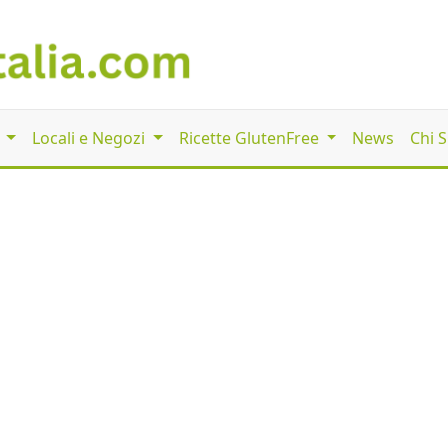
i
Locali e Negozi
Ricette GlutenFree
News
Chi 