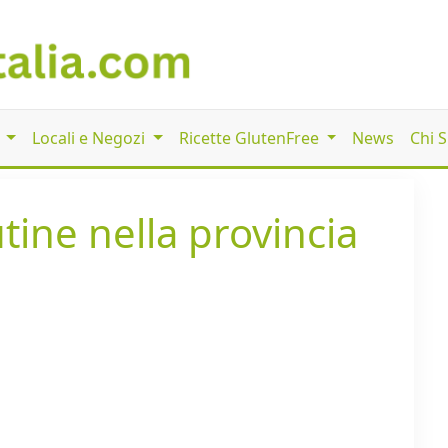
i
Locali e Negozi
Ricette GlutenFree
News
Chi 
utine nella provincia