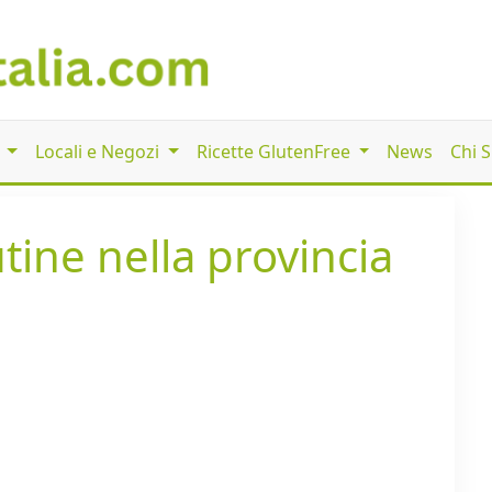
i
Locali e Negozi
Ricette GlutenFree
News
Chi 
utine nella provincia