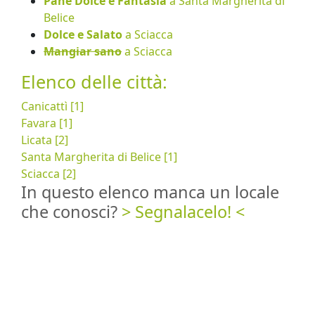
Pane Dolce e Fantasia
a Santa Margherita di
Belice
Dolce e Salato
a Sciacca
Mangiar sano
a Sciacca
Elenco delle città:
Canicattì [1]
Favara [1]
Licata [2]
Santa Margherita di Belice [1]
Sciacca [2]
In questo elenco manca un locale
che conosci?
> Segnalacelo! <