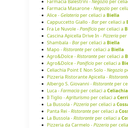
Farmacia Balestrini -
Negozio
per celia
Farmacia Masarone -
Negozio
per celi
Alice -
Gelateria
per celiaci a
Biella
Cappuccetto Giallo -
Bar
per celiaci a
Fra Le Nuvole -
Panificio
per celiaci a
B
Cascina Apicella Drive In -
Pizzeria
per 
Shambala -
Bar
per celiaci a
Biella
Mapo -
Ristorante
per celiaci a
Biella
Agro&Dolce -
Ristorante
per celiaci a
B
Agro&Dolce -
Panificio
per celiaci a
Bi
Celiachia Point E Non Solo -
Negozio
pe
Pizzeria Ristorante Apicella -
Ristorant
Albergo S. Giovanni -
Ristorante
per ce
Luca -
Farmacia
per celiaci a
Celiachi
Il Tiglio -
Agriturismo
per celiaci a
Cerr
La Bussola -
Pizzeria
per celiaci a
Coss
Panta Rei -
Ristorante
per celiaci a
Cos
La Bussola -
Ristorante
per celiaci a
Co
Pizzeria da Carmelo -
Pizzeria
per celi