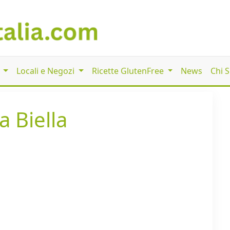
i
Locali e Negozi
Ricette GlutenFree
News
Chi 
a Biella