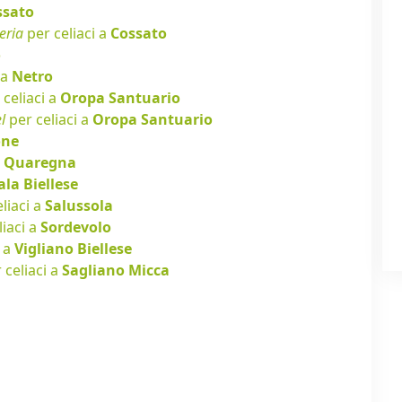
ssato
eria
per celiaci a
Cossato
o
 a
Netro
celiaci a
Oropa Santuario
l
per celiaci a
Oropa Santuario
one
a
Quaregna
ala Biellese
liaci a
Salussola
liaci a
Sordevolo
i a
Vigliano Biellese
 celiaci a
Sagliano Micca