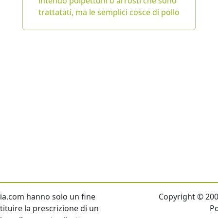
intendo polpettoni o arrosti che sono
trattatati, ma le semplici cosce di pollo
talia.com hanno solo un fine
Copyright © 2007 
ituire la prescrizione di un
P