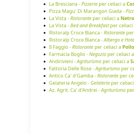
La Bresciana -
Pizzeria
per celiaci a
Co
Pizza Magu' Di Marangon Giada -
Pizz
La Vista -
Ristorante
per celiaci a
Netr
La Vista -
Bed and Breakfast
per celiaci
Ristoralp Croce Bianca -
Ristorante
per 
Ristoralp Croce Bianca -
Albergo e Hote
Il Faggio -
Ristorante
per celiaci a
Poll
Farmacia Boglio -
Negozio
per celiaci 
Andirivieni -
Agriturismo
per celiaci a
S
Fattoria Delle Rose -
Agriturismo
per ce
Antico Ca' d'Gamba -
Ristorante
per ce
Gelateria Angelo -
Gelateria
per celiac
Az. Agrit. Ca' d'Andrei -
Agriturismo
per