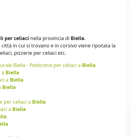
li per celiaci
nella provincia di
Biella
.
città in cui si trovano e in corsivo viene ripotata la
iaci, pizzerie per celiaci etc.
urale Biella -
Pasticceria
per celiaci a
Biella
i a
Biella
aci a
Biella
a
Biella
te
per celiaci a
Biella
iaci a
Biella
lla
ella