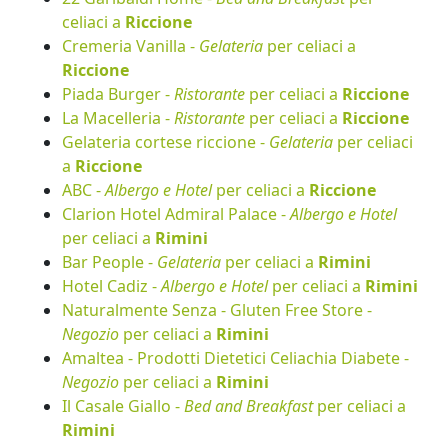
celiaci a
Riccione
Cremeria Vanilla -
Gelateria
per celiaci a
Riccione
Piada Burger -
Ristorante
per celiaci a
Riccione
La Macelleria -
Ristorante
per celiaci a
Riccione
Gelateria cortese riccione -
Gelateria
per celiaci
a
Riccione
ABC -
Albergo e Hotel
per celiaci a
Riccione
Clarion Hotel Admiral Palace -
Albergo e Hotel
per celiaci a
Rimini
Bar People -
Gelateria
per celiaci a
Rimini
Hotel Cadiz -
Albergo e Hotel
per celiaci a
Rimini
Naturalmente Senza - Gluten Free Store -
Negozio
per celiaci a
Rimini
Amaltea - Prodotti Dietetici Celiachia Diabete -
Negozio
per celiaci a
Rimini
Il Casale Giallo -
Bed and Breakfast
per celiaci a
Rimini