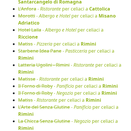
Santarcangelo di Romagna
L'Anfora
-
Ristorante
per celiaci a
Cattolica
Morotti
-
Albergo e Hotel
per celiaci a
Misano
Adriatico
Hotel Laila
-
Albergo e Hotel
per celiaci a
Riccione
Matiss
-
Pizzeria
per celiaci a
Rimini
Starbene Idea Pane
-
Pasticceria
per celiaci a
Rimini
Latteria Ugolini - Rimini
-
Ristorante
per celiaci a
Rimini
Matisse
-
Ristorante
per celiaci a
Rimini
Il Forno di Roby
-
Panificio
per celiaci a
Rimini
Il Forno di Roby
-
Negozio
per celiaci a
Rimini
Matiss
-
Ristorante
per celiaci a
Rimini
L'Arte del Senza Glutine
-
Panificio
per celiaci a
Rimini
La Chicca Senza Glutine
-
Negozio
per celiaci a
Rimini