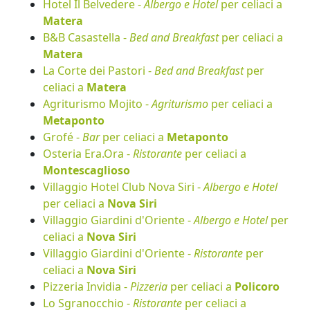
Hotel Il Belvedere -
Albergo e Hotel
per celiaci a
Matera
B&B Casastella -
Bed and Breakfast
per celiaci a
Matera
La Corte dei Pastori -
Bed and Breakfast
per
celiaci a
Matera
Agriturismo Mojito -
Agriturismo
per celiaci a
Metaponto
Grofé -
Bar
per celiaci a
Metaponto
Osteria Era.Ora -
Ristorante
per celiaci a
Montescaglioso
Villaggio Hotel Club Nova Siri -
Albergo e Hotel
per celiaci a
Nova Siri
Villaggio Giardini d'Oriente -
Albergo e Hotel
per
celiaci a
Nova Siri
Villaggio Giardini d'Oriente -
Ristorante
per
celiaci a
Nova Siri
Pizzeria Invidia -
Pizzeria
per celiaci a
Policoro
Lo Sgranocchio -
Ristorante
per celiaci a