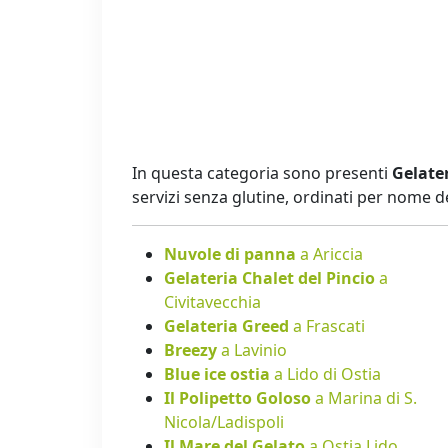
In questa categoria sono presenti
Gelater
servizi senza glutine, ordinati per nome 
Nuvole di panna
a Ariccia
Gelateria Chalet del Pincio
a
Civitavecchia
Gelateria Greed
a Frascati
Breezy
a Lavinio
Blue ice ostia
a Lido di Ostia
Il Polipetto Goloso
a Marina di S.
Nicola/Ladispoli
Il Mare del Gelato
a Ostia Lido