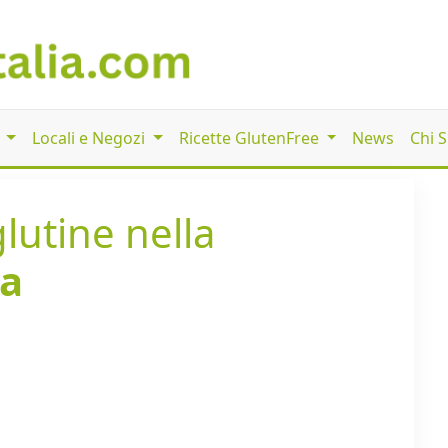
i
Locali e Negozi
Ricette GlutenFree
News
Chi 
lutine nella
a