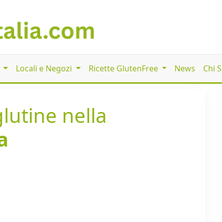
i
Locali e Negozi
Ricette GlutenFree
News
Chi 
lutine nella
a