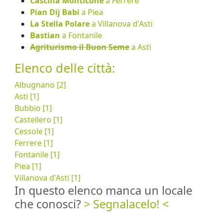
Cascina Monticone
a Ferrere
Pian Dij Babi
a Piea
La Stella Polare
a Villanova d'Asti
Bastian
a Fontanile
Agriturismo il Buon Seme
a Asti
Elenco delle città:
Albugnano [2]
Asti [1]
Bubbio [1]
Castellero [1]
Cessole [1]
Ferrere [1]
Fontanile [1]
Piea [1]
Villanova d'Asti [1]
In questo elenco manca un locale
che conosci?
> Segnalacelo! <