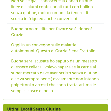
Non so se già li conoscete: la Conad ha due
linee di salumi confezionati tutti con bollino
senza glutine, molto comodi da tenere di
scorta in frigo ed anche convenienti.
Buongiorno mi dite per favore se è idoneo?
Grazie
Oggi in un convegno sulle malattie
autoimmuni. Questo è. Grazie Elena Frattolin
Buona sera, scusate ho saputo da un mesetto
di essere celiaca , volevo sapere se la carne al
super mercato deve aver scritto senza glutine
o se va sempre bene ( ovviamente non intendo
polpettoni o arrosti che sono trattatati, ma le
semplici cosce di pollo
Ultimi Locali Senza Glutine