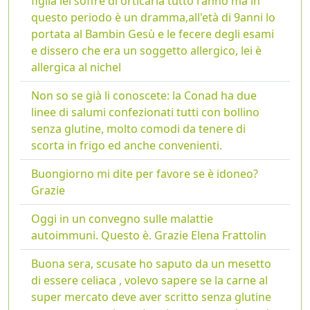
figlia lei soffre di orticaria tutto l'anno ma in
questo periodo è un dramma,all'età di 9anni lo
portata al Bambin Gesù e le fecere degli esami
e dissero che era un soggetto allergico, lei è
allergica al nichel
Non so se già li conoscete: la Conad ha due
linee di salumi confezionati tutti con bollino
senza glutine, molto comodi da tenere di
scorta in frigo ed anche convenienti.
Buongiorno mi dite per favore se è idoneo?
Grazie
Oggi in un convegno sulle malattie
autoimmuni. Questo è. Grazie Elena Frattolin
Buona sera, scusate ho saputo da un mesetto
di essere celiaca , volevo sapere se la carne al
super mercato deve aver scritto senza glutine