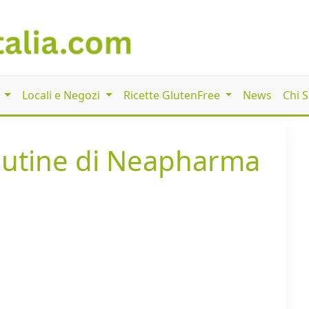
i
Locali e Negozi
Ricette GlutenFree
News
Chi 
lutine di Neapharma