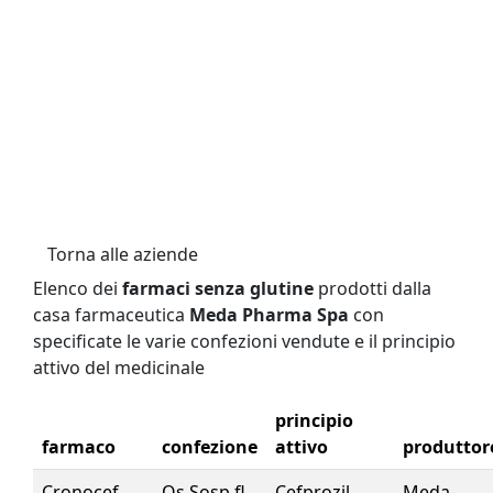
Torna alle aziende
Elenco dei
farmaci senza glutine
prodotti dalla
casa farmaceutica
Meda Pharma Spa
con
specificate le varie confezioni vendute e il principio
attivo del medicinale
principio
farmaco
confezione
attivo
produttor
Cronocef
Os Sosp fl
Cefprozil
Meda