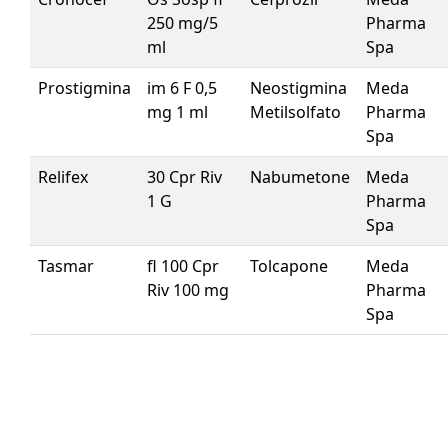
250 mg/5
Pharma
ml
Spa
Prostigmina
im 6 F 0,5
Neostigmina
Meda
mg 1 ml
Metilsolfato
Pharma
Spa
Relifex
30 Cpr Riv
Nabumetone
Meda
1 G
Pharma
Spa
Tasmar
fl 100 Cpr
Tolcapone
Meda
Riv 100 mg
Pharma
Spa