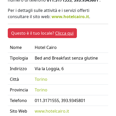
numero di telefono
011.3171555, 393.9345801
.
Per i dettagli sulle attività e i servizi offerti
consultare il sito web:
www.hotelcairo.it
.
Questo è il tuo locale?
Clicca qui
Nome
Hotel Cairo
Tipologia
Bed and Breakfast senza glutine
Indirizzo
Via la Loggia, 6
Città
Torino
Provincia
Torino
Telefono
011.3171555, 393.9345801
Sito Web
www.hotelcairo.it