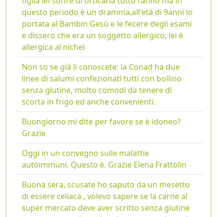
figlia lei soffre di orticaria tutto l'anno ma in
questo periodo è un dramma,all'età di 9anni lo
portata al Bambin Gesù e le fecere degli esami
e dissero che era un soggetto allergico, lei è
allergica al nichel
Non so se già li conoscete: la Conad ha due
linee di salumi confezionati tutti con bollino
senza glutine, molto comodi da tenere di
scorta in frigo ed anche convenienti.
Buongiorno mi dite per favore se è idoneo?
Grazie
Oggi in un convegno sulle malattie
autoimmuni. Questo è. Grazie Elena Frattolin
Buona sera, scusate ho saputo da un mesetto
di essere celiaca , volevo sapere se la carne al
super mercato deve aver scritto senza glutine