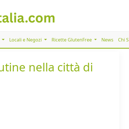
i
Locali e Negozi
Ricette GlutenFree
News
Chi 
tine nella città di