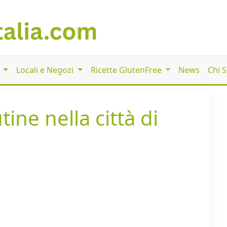
i
Locali e Negozi
Ricette GlutenFree
News
Chi 
tine nella città di