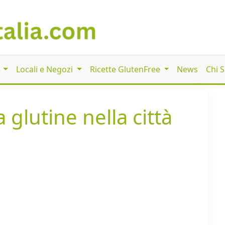
i
Locali e Negozi
Ricette GlutenFree
News
Chi 
 glutine nella città